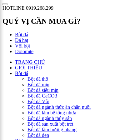
HOTLINE 0919.268.299
QUÝ VỊ CẦN MUA GÌ?
Bột đá
Đá hạt
Vôi bột
Dolomite
TRANG CHỦ
GIỚI THIỆU
Bột đá
Bột đá thô
Bột đá mịn
Bột đá siêu mịn
Bột đá CaCO3
Bột đá Vôi
Bột đá ngành thức ăn chăn nuôi
Bột đá làm bê tông nhựa
Bột đá ngành thủy sản
Bột đá sản xuất bột trét
Bột đá làm hương nhang
Bột đá đen