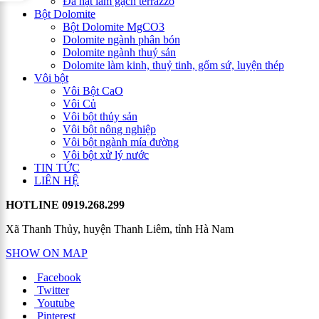
Đá hạt làm gạch terrazzo
Bột Dolomite
Bột Dolomite MgCO3
Dolomite ngành phân bón
Dolomite ngành thuỷ sản
Dolomite làm kinh, thuỷ tinh, gốm sứ, luyện thép
Vôi bột
Vôi Bột CaO
Vôi Củ
Vôi bột thủy sản
Vôi bột nông nghiệp
Vôi bột ngành mía đường
Vôi bột xử lý nước
TIN TỨC
LIÊN HỆ
HOTLINE
0919.268.299
Xã Thanh Thủy, huyện Thanh Liêm, tỉnh Hà Nam
SHOW ON MAP
Facebook
Twitter
Youtube
Pinterest