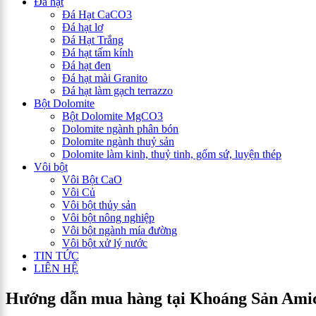
Đá hạt
Đá Hạt CaCO3
Đá hạt lơ
Đá Hạt Trắng
Đá hạt tấm kính
Đá hạt đen
Đá hạt mài Granito
Đá hạt làm gạch terrazzo
Bột Dolomite
Bột Dolomite MgCO3
Dolomite ngành phân bón
Dolomite ngành thuỷ sản
Dolomite làm kinh, thuỷ tinh, gốm sứ, luyện thép
Vôi bột
Vôi Bột CaO
Vôi Củ
Vôi bột thủy sản
Vôi bột nông nghiệp
Vôi bột ngành mía đường
Vôi bột xử lý nước
TIN TỨC
LIÊN HỆ
Hướng dẫn mua hàng tại Khoáng Sản Ami