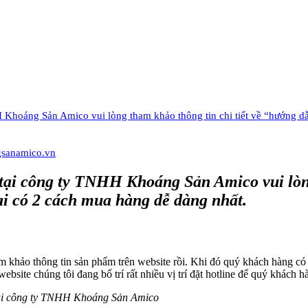
hoáng Sản Amico vui lòng tham khảo thông tin chi tiết về “hướng dẫn 
ngsanamico.vn
i công ty TNHH Khoáng Sản Amico vui lòng 
 tại có 2 cách mua hàng dễ dàng nhất.
m khảo thông tin sản phẩm trên website rồi. Khi đó quý khách hàng 
 website chúng tôi đang bố trí rất nhiều vị trí đặt hotline để quý khách h
ng tại công ty TNHH Khoáng Sản Amico