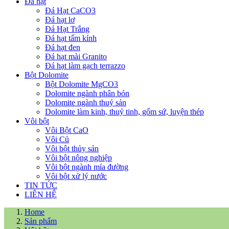
Đá hạt
Đá Hạt CaCO3
Đá hạt lơ
Đá Hạt Trắng
Đá hạt tấm kính
Đá hạt đen
Đá hạt mài Granito
Đá hạt làm gạch terrazzo
Bột Dolomite
Bột Dolomite MgCO3
Dolomite ngành phân bón
Dolomite ngành thuỷ sản
Dolomite làm kinh, thuỷ tinh, gốm sứ, luyện thép
Vôi bột
Vôi Bột CaO
Vôi Củ
Vôi bột thủy sản
Vôi bột nông nghiệp
Vôi bột ngành mía đường
Vôi bột xử lý nước
TIN TỨC
LIÊN HỆ
Home
Sản phẩm