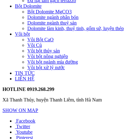
Đá hạt làm gạch terrazzo
Bột Dolomite
Bột Dolomite MgCO3
Dolomite ngành phân bón
Dolomite ngành thuỷ sản
Dolomite làm kinh, thuỷ tinh, gốm sứ, luyện thép
Vôi bột
Vôi Bột CaO
Vôi Củ
Vôi bột thủy sản
Vôi bột nông nghiệp
Vôi bột ngành mía đường
Vôi bột xử lý nước
TIN TỨC
LIÊN HỆ
HOTLINE
0919.268.299
Xã Thanh Thủy, huyện Thanh Liêm, tỉnh Hà Nam
SHOW ON MAP
Facebook
Twitter
Youtube
Pinterest