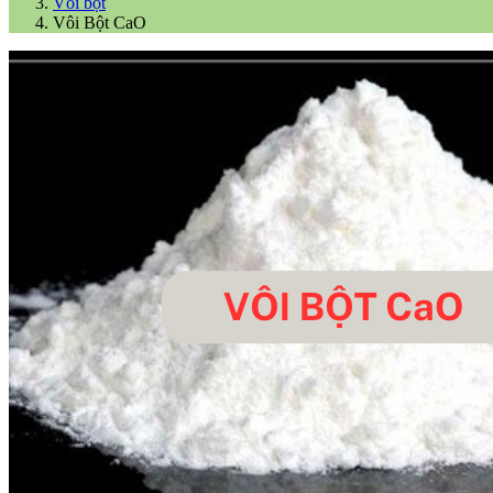
Vôi bột
Vôi Bột CaO