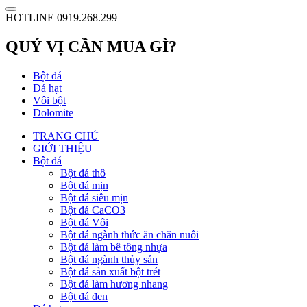
HOTLINE 0919.268.299
QUÝ VỊ CẦN MUA GÌ?
Bột đá
Đá hạt
Vôi bột
Dolomite
TRANG CHỦ
GIỚI THIỆU
Bột đá
Bột đá thô
Bột đá mịn
Bột đá siêu mịn
Bột đá CaCO3
Bột đá Vôi
Bột đá ngành thức ăn chăn nuôi
Bột đá làm bê tông nhựa
Bột đá ngành thủy sản
Bột đá sản xuất bột trét
Bột đá làm hương nhang
Bột đá đen