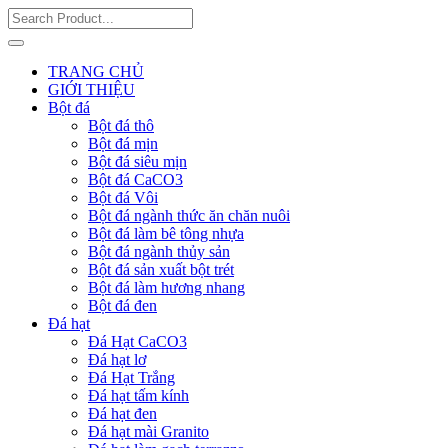
TRANG CHỦ
GIỚI THIỆU
Bột đá
Bột đá thô
Bột đá mịn
Bột đá siêu mịn
Bột đá CaCO3
Bột đá Vôi
Bột đá ngành thức ăn chăn nuôi
Bột đá làm bê tông nhựa
Bột đá ngành thủy sản
Bột đá sản xuất bột trét
Bột đá làm hương nhang
Bột đá đen
Đá hạt
Đá Hạt CaCO3
Đá hạt lơ
Đá Hạt Trắng
Đá hạt tấm kính
Đá hạt đen
Đá hạt mài Granito