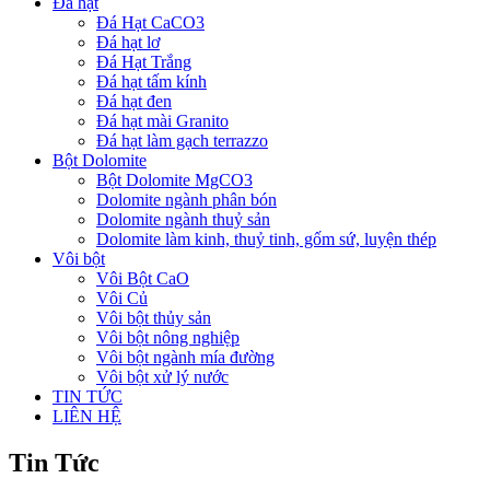
Đá hạt
Đá Hạt CaCO3
Đá hạt lơ
Đá Hạt Trắng
Đá hạt tấm kính
Đá hạt đen
Đá hạt mài Granito
Đá hạt làm gạch terrazzo
Bột Dolomite
Bột Dolomite MgCO3
Dolomite ngành phân bón
Dolomite ngành thuỷ sản
Dolomite làm kinh, thuỷ tinh, gốm sứ, luyện thép
Vôi bột
Vôi Bột CaO
Vôi Củ
Vôi bột thủy sản
Vôi bột nông nghiệp
Vôi bột ngành mía đường
Vôi bột xử lý nước
TIN TỨC
LIÊN HỆ
Tin Tức