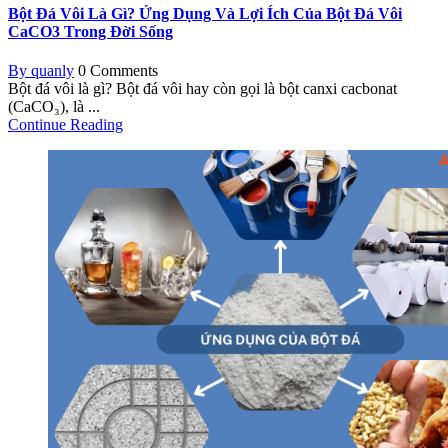
Bột Đá Vôi Là Gì? Ứng Dụng Và Lợi Ích Của Bột Đá Vôi
CaCO3 Trong Đời Sống
By quanly
0 Comments
Bột đá vôi là gì? Bột đá vôi hay còn gọi là bột canxi cacbonat
(CaCO₃), là ...
Continue Reading