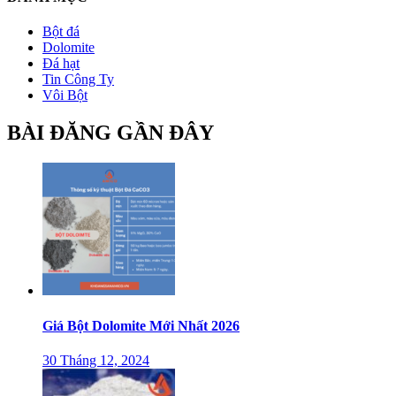
Bột đá
Dolomite
Đá hạt
Tin Công Ty
Vôi Bột
BÀI ĐĂNG GẦN ĐÂY
Giá Bột Dolomite Mới Nhất 2026
30 Tháng 12, 2024