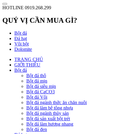
HOTLINE 0919.268.299
QUÝ VỊ CẦN MUA GÌ?
Bột đá
Đá hạt
Vôi bột
Dolomite
TRANG CHỦ
GIỚI THIỆU
Bột đá
Bột đá thô
Bột đá mịn
Bột đá siêu mịn
Bột đá CaCO3
Bột đá Vôi
Bột đá ngành thức ăn chăn nuôi
Bột đá làm bê tông nhựa
Bột đá ngành thủy sản
Bột đá sản xuất bột trét
Bột đá làm hương nhang
Bột đá đen