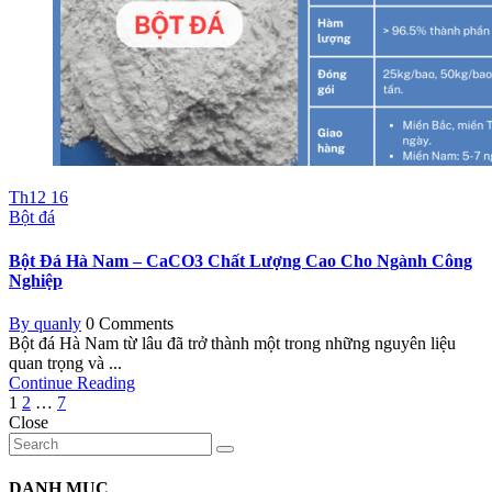
Th12
16
Bột đá
Bột Đá Hà Nam – CaCO3 Chất Lượng Cao Cho Ngành Công
Nghiệp
By quanly
0 Comments
Bột đá Hà Nam từ lâu đã trở thành một trong những nguyên liệu
quan trọng và ...
Continue Reading
Posts
1
2
…
7
Close
navigation
DANH MỤC