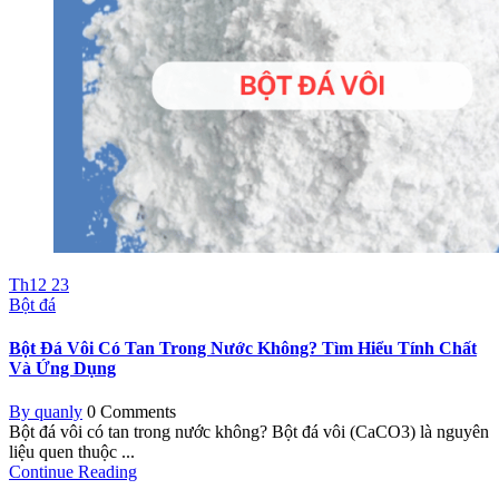
Th12
23
Bột đá
Bột Đá Vôi Có Tan Trong Nước Không? Tìm Hiểu Tính Chất
Và Ứng Dụng
By quanly
0 Comments
Bột đá vôi có tan trong nước không? Bột đá vôi (CaCO3) là nguyên
liệu quen thuộc ...
Continue Reading