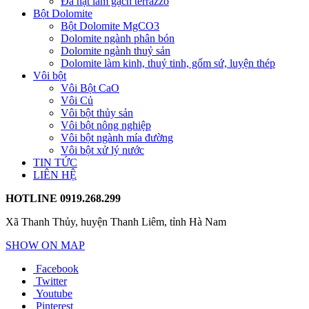
Đá hạt làm gạch terrazzo
Bột Dolomite
Bột Dolomite MgCO3
Dolomite ngành phân bón
Dolomite ngành thuỷ sản
Dolomite làm kinh, thuỷ tinh, gốm sứ, luyện thép
Vôi bột
Vôi Bột CaO
Vôi Củ
Vôi bột thủy sản
Vôi bột nông nghiệp
Vôi bột ngành mía đường
Vôi bột xử lý nước
TIN TỨC
LIÊN HỆ
HOTLINE
0919.268.299
Xã Thanh Thủy, huyện Thanh Liêm, tỉnh Hà Nam
SHOW ON MAP
Facebook
Twitter
Youtube
Pinterest