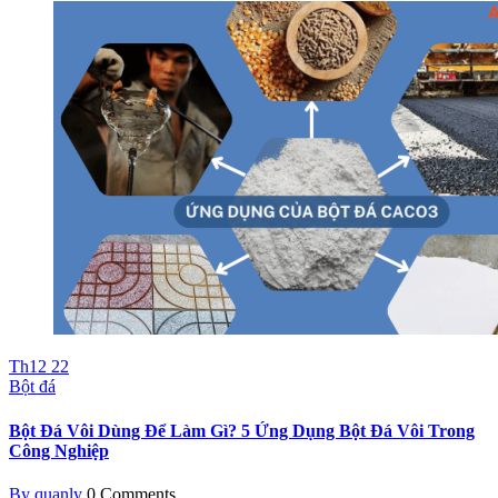
Th12
22
Bột đá
Bột Đá Vôi Dùng Để Làm Gì? 5 Ứng Dụng Bột Đá Vôi Trong
Công Nghiệp
By quanly
0 Comments