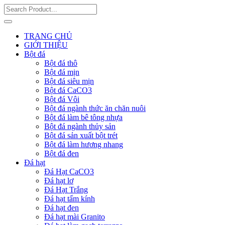
TRANG CHỦ
GIỚI THIỆU
Bột đá
Bột đá thô
Bột đá mịn
Bột đá siêu mịn
Bột đá CaCO3
Bột đá Vôi
Bột đá ngành thức ăn chăn nuôi
Bột đá làm bê tông nhựa
Bột đá ngành thủy sản
Bột đá sản xuất bột trét
Bột đá làm hương nhang
Bột đá đen
Đá hạt
Đá Hạt CaCO3
Đá hạt lơ
Đá Hạt Trắng
Đá hạt tấm kính
Đá hạt đen
Đá hạt mài Granito