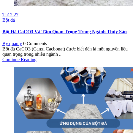
Th12
27
Bột đá
Bột Đá CaCO3 Và Tầm Quan Trọng Trong Ngành Thủy Sản
By quanly
0 Comments
Bột đá CaCO3 (Canxi Cacbonat) được biết đến là một nguyên liệu
quan trọng trong nhiều ngành ...
Continue Reading