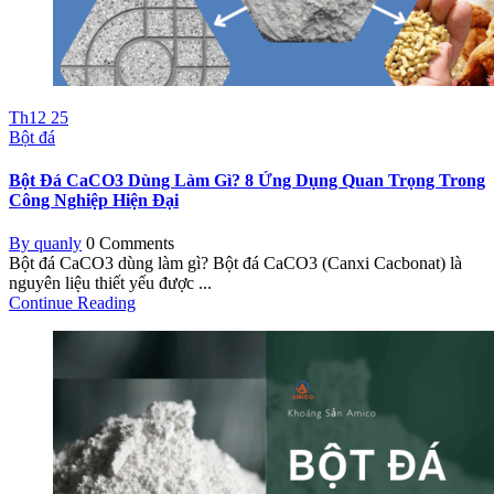
Th12
25
Bột đá
Bột Đá CaCO3 Dùng Làm Gì? 8 Ứng Dụng Quan Trọng Trong
Công Nghiệp Hiện Đại
By quanly
0 Comments
Bột đá CaCO3 dùng làm gì? Bột đá CaCO3 (Canxi Cacbonat) là
nguyên liệu thiết yếu được ...
Continue Reading