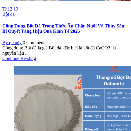
Th12
19
Bột đá
Công Dụng Bột Đá Trong Thức Ăn Chăn Nuôi Và Thủy Sản:
Bí Quyết Tăng Hiệu Quả Kinh Tế 2026
By quanly
0 Comments
Công dụng Bột đá là gì? Bột đá, đặc biệt là bột đá CaCO3, là
nguyên liệu ...
Continue Reading