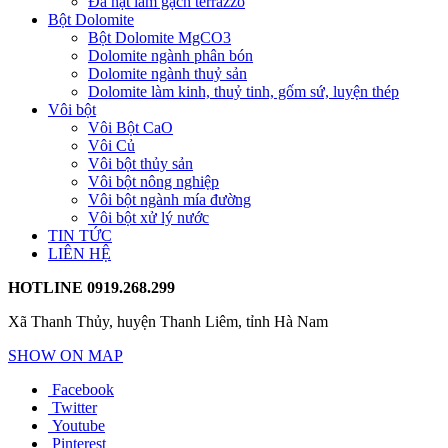
Đá hạt làm gạch terrazzo
Bột Dolomite
Bột Dolomite MgCO3
Dolomite ngành phân bón
Dolomite ngành thuỷ sản
Dolomite làm kinh, thuỷ tinh, gốm sứ, luyện thép
Vôi bột
Vôi Bột CaO
Vôi Củ
Vôi bột thủy sản
Vôi bột nông nghiệp
Vôi bột ngành mía đường
Vôi bột xử lý nước
TIN TỨC
LIÊN HỆ
HOTLINE
0919.268.299
Xã Thanh Thủy, huyện Thanh Liêm, tỉnh Hà Nam
SHOW ON MAP
Facebook
Twitter
Youtube
Pinterest