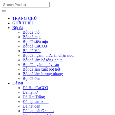
TRANG CHỦ
GIỚI THIỆU
Bột đá
Bột đá thô
Bột đá mịn
Bột đá siêu mịn
Bột đá CaCO3
Bột đá Vôi
Bột đá ngành thức ăn chăn nuôi
Bột đá làm bê tông nhựa
Bột đá ngành thủy sản
Bột đá sản xuất bột trét
Bột đá làm hương nhang
Bột đá đen
Đá hạt
Đá Hạt CaCO3
Đá hạt lơ
Đá Hạt Trắng
Đá hạt tấm kính
Đá hạt đen
Đá hạt mài Granito