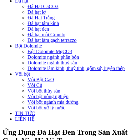
Đá hạt
Đá Hạt CaCO3
Đá hạt lơ
Đá Hạt Trắng
Đá hạt tấm kính
Đá hạt đen
Đá hạt mài Granito
Đá hạt làm gạch terrazzo
Bột Dolomite
Bột Dolomite MgCO3
Dolomite ngành phân bón
Dolomite ngành thuỷ sản
Dolomite làm kinh, thuỷ tinh, gốm sứ, luyện thép
Vôi bột
Vôi Bột CaO
Vôi Củ
Vôi bột thủy sản
Vôi bột nông nghiệp
Vôi bột ngành mía đường
Vôi bột xử lý nước
TIN TỨC
LIÊN HỆ
Ứng Dụng Đá Hạt Đen Trong Sản Xuất