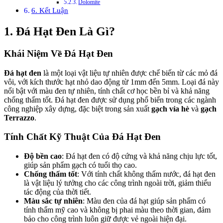
Dolomite
6. Kết Luận
1. Đá Hạt Đen Là Gì?
Khái Niệm Về Đá Hạt Đen
Đá hạt đen
là một loại vật liệu tự nhiên được chế biến từ các mỏ đá
vôi, với kích thước hạt nhỏ dao động từ 1mm đến 5mm. Loại đá này
nổi bật với màu đen tự nhiên, tính chất cơ học bền bỉ và khả năng
chống thấm tốt. Đá hạt đen được sử dụng phổ biến trong các ngành
công nghiệp xây dựng, đặc biệt trong sản xuất
gạch vỉa hè
và
gạch
Terrazzo
.
Tính Chất Kỹ Thuật Của Đá Hạt Đen
Độ bền cao
: Đá hạt đen có độ cứng và khả năng chịu lực tốt,
giúp sản phẩm gạch có tuổi thọ cao.
Chống thấm tốt
: Với tính chất không thấm nước, đá hạt đen
là vật liệu lý tưởng cho các công trình ngoài trời, giảm thiểu
tác động của thời tiết.
Màu sắc tự nhiên
: Màu đen của đá hạt giúp sản phẩm có
tính thẩm mỹ cao và không bị phai màu theo thời gian, đảm
bảo cho công trình luôn giữ được vẻ ngoài hiện đại.