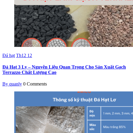
Đá hạt
Th12
12
Đá Hạt 3 Ly – Nguyên Liệu Quan Trọng Cho Sản Xuất Gạch
Terrazzo Chất Lượng Cao
By quanly
0 Comments