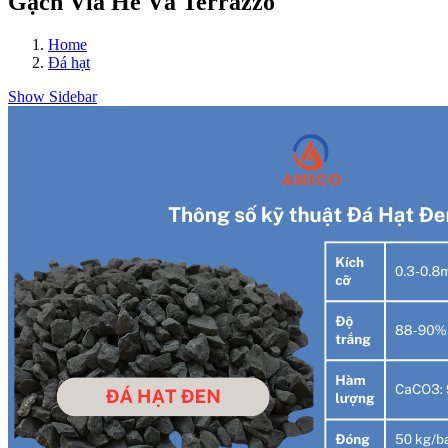
Gạch Vỉa Hè Và Terrazzo
Home
Đá hạt
Show Sidebar