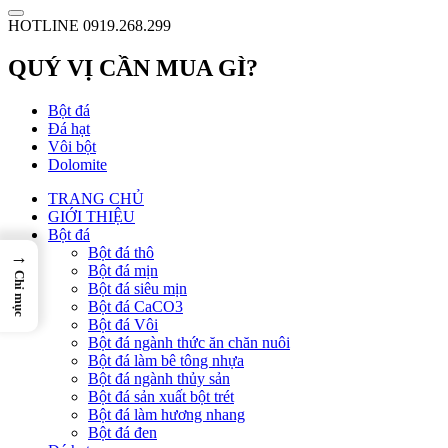
HOTLINE 0919.268.299
QUÝ VỊ CẦN MUA GÌ?
Bột đá
Đá hạt
Vôi bột
Dolomite
TRANG CHỦ
GIỚI THIỆU
Bột đá
Bột đá thô
→
Bột đá mịn
Chỉ mục
Bột đá siêu mịn
Bột đá CaCO3
Bột đá Vôi
Bột đá ngành thức ăn chăn nuôi
Bột đá làm bê tông nhựa
Bột đá ngành thủy sản
Bột đá sản xuất bột trét
Bột đá làm hương nhang
Bột đá đen