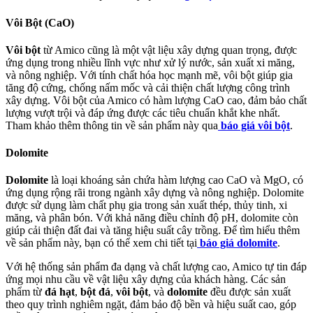
Vôi Bột (CaO)
Vôi bột
từ Amico cũng là một vật liệu xây dựng quan trọng, được
ứng dụng trong nhiều lĩnh vực như xử lý nước, sản xuất xi măng,
và nông nghiệp. Với tính chất hóa học mạnh mẽ, vôi bột giúp gia
tăng độ cứng, chống nấm mốc và cải thiện chất lượng công trình
xây dựng. Vôi bột của Amico có hàm lượng CaO cao, đảm bảo chất
lượng vượt trội và đáp ứng được các tiêu chuẩn khắt khe nhất.
Tham khảo thêm thông tin về sản phẩm này qua
báo giá vôi bột
.
Dolomite
Dolomite
là loại khoáng sản chứa hàm lượng cao CaO và MgO, có
ứng dụng rộng rãi trong ngành xây dựng và nông nghiệp. Dolomite
được sử dụng làm chất phụ gia trong sản xuất thép, thủy tinh, xi
măng, và phân bón. Với khả năng điều chỉnh độ pH, dolomite còn
giúp cải thiện đất đai và tăng hiệu suất cây trồng. Để tìm hiểu thêm
về sản phẩm này, bạn có thể xem chi tiết tại
báo giá dolomite
.
Với hệ thống sản phẩm đa dạng và chất lượng cao, Amico tự tin đáp
ứng mọi nhu cầu về vật liệu xây dựng của khách hàng. Các sản
phẩm từ
đá hạt
,
bột đá
,
vôi bột
, và
dolomite
đều được sản xuất
theo quy trình nghiêm ngặt, đảm bảo độ bền và hiệu suất cao, góp