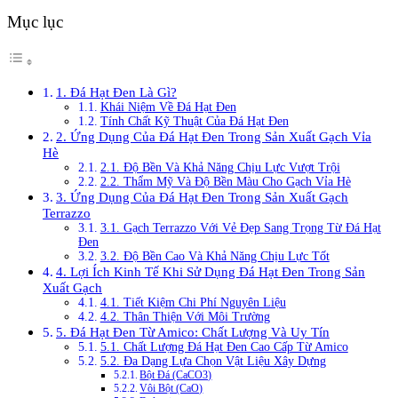
Mục lục
1. Đá Hạt Đen Là Gì?
Khái Niệm Về Đá Hạt Đen
Tính Chất Kỹ Thuật Của Đá Hạt Đen
2. Ứng Dụng Của Đá Hạt Đen Trong Sản Xuất Gạch Vỉa
Hè
2.1. Độ Bền Và Khả Năng Chịu Lực Vượt Trội
2.2. Thẩm Mỹ Và Độ Bền Màu Cho Gạch Vỉa Hè
3. Ứng Dụng Của Đá Hạt Đen Trong Sản Xuất Gạch
Terrazzo
3.1. Gạch Terrazzo Với Vẻ Đẹp Sang Trọng Từ Đá Hạt
Đen
3.2. Độ Bền Cao Và Khả Năng Chịu Lực Tốt
4. Lợi Ích Kinh Tế Khi Sử Dụng Đá Hạt Đen Trong Sản
Xuất Gạch
4.1. Tiết Kiệm Chi Phí Nguyên Liệu
4.2. Thân Thiện Với Môi Trường
5. Đá Hạt Đen Từ Amico: Chất Lượng Và Uy Tín
5.1. Chất Lượng Đá Hạt Đen Cao Cấp Từ Amico
5.2. Đa Dạng Lựa Chọn Vật Liệu Xây Dựng
Bột Đá (CaCO3)
Vôi Bột (CaO)