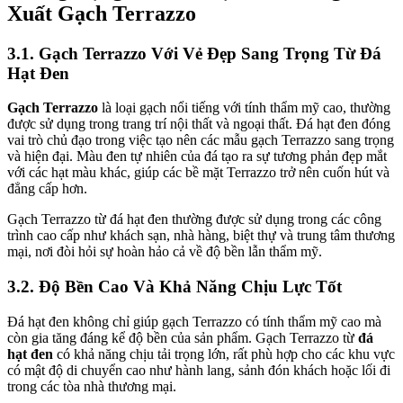
Xuất Gạch Terrazzo
3.1. Gạch Terrazzo Với Vẻ Đẹp Sang Trọng Từ Đá
Hạt Đen
Gạch Terrazzo
là loại gạch nổi tiếng với tính thẩm mỹ cao, thường
được sử dụng trong trang trí nội thất và ngoại thất. Đá hạt đen đóng
vai trò chủ đạo trong việc tạo nên các mẫu gạch Terrazzo sang trọng
và hiện đại. Màu đen tự nhiên của đá tạo ra sự tương phản đẹp mắt
với các hạt màu khác, giúp các bề mặt Terrazzo trở nên cuốn hút và
đẳng cấp hơn.
Gạch Terrazzo từ đá hạt đen thường được sử dụng trong các công
trình cao cấp như khách sạn, nhà hàng, biệt thự và trung tâm thương
mại, nơi đòi hỏi sự hoàn hảo cả về độ bền lẫn thẩm mỹ.
3.2. Độ Bền Cao Và Khả Năng Chịu Lực Tốt
Đá hạt đen không chỉ giúp gạch Terrazzo có tính thẩm mỹ cao mà
còn gia tăng đáng kể độ bền của sản phẩm. Gạch Terrazzo từ
đá
hạt đen
có khả năng chịu tải trọng lớn, rất phù hợp cho các khu vực
có mật độ di chuyển cao như hành lang, sảnh đón khách hoặc lối đi
trong các tòa nhà thương mại.