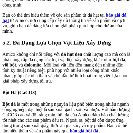
công trình.
Bạn có thể tìm hiểu thêm về các sản phẩm từ đá hạt tại
báo giá đá
hạt
từ Amico, nơi cung cấp đầy đủ thông tin về sản phẩm và dịch
vụ, giúp bạn dễ dàng lựa chọn giải pháp phù hợp cho dự án của
mình.
5.2. Đa Dạng Lựa Chọn Vật Liệu Xây Dựng
Amico không chỉ nổi tiếng với
đá hạt đen
chất lượng cao mà còn là
nhà cung cấp đa dạng các loại vật liệu xây dựng khác như
bột đá
,
vôi bột
, và
dolomite
. Mỗi loại vật liệu đều mang đến những đặc
tính kỹ thuật riêng biệt, phù hợp với nhiều loại công trình khác
nhau, giúp các nhà thầu và chủ đầu tư linh hoạt trong việc lựa chọn
giải pháp xây dựng tối ưu.
Bột Đá (CaCO3)
Bột đá
là một trong những nguyên liệu phổ biến trong nhiều ngành
công nghiệp, đặc biệt là sản xuất gạch, sơn và nhựa. Với hàm lượng
CaCO3 cao và độ trắng mịn, bột đá của Amico đảm bảo chất lượng
tốt nhất cho các sản phẩm đầu ra. Ngoài ra, bột đá còn được ứng
dụng trong sản xuất giấy, thức ăn gia súc, và mỹ phẩm. Bạn có thể
tìm hiểu thêm về sản phẩm này qua
báo giá bột đá
.