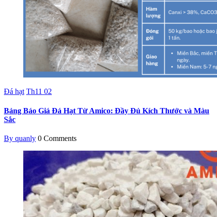
Đá hạt
Th11
02
Bảng Báo Giá Đá Hạt Từ Amico: Đầy Đủ Kích Thước và Màu
Sắc
By quanly
0 Comments