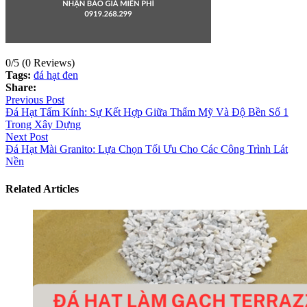
0/5
(0 Reviews)
Tags:
đá hạt đen
Share:
Điều
Previous Post
Đá Hạt Tấm Kính: Sự Kết Hợp Giữa Thẩm Mỹ Và Độ Bền Số 1
hướng
Trong Xây Dựng
bài
Next Post
Đá Hạt Mài Granito: Lựa Chọn Tối Ưu Cho Các Công Trình Lát
viết
Nền
Related Articles